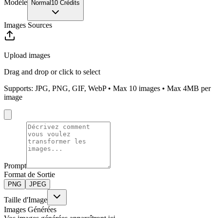
Modèle
Normal
10 Crédits
Images Sources
Upload images
Drag and drop or click to select
Supports: JPG, PNG, GIF, WebP • Max
10
images • Max 4MB per
image
Prompt
Format de Sortie
PNG
JPEG
Taille d'Image
Images Générées