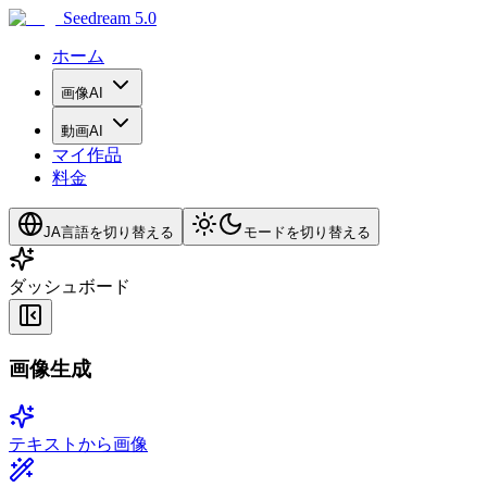
Seedream 5.0
ホーム
画像AI
動画AI
マイ作品
料金
JA
言語を切り替える
モードを切り替える
ダッシュボード
画像生成
テキストから画像