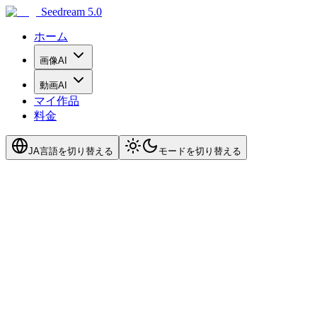
Seedream 5.0
ホーム
画像AI
動画AI
マイ作品
料金
JA
言語を切り替える
モードを切り替える