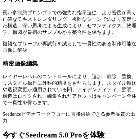
長い多制約プロンプトでの強力な指示追従、より密度が高く
正確なテキストレンダリング、複雑なシーンでのより安定し
た構造。深い思考による生成により、セマンティクス、物理
学、構図が最初のサンプルから整合性を保ちます。
複雑なブリーフが再試行を減らして一貫性のある制作可能な
画像に解決
精密画像編集
レイヤーレベルのコントロールにより、追加、削除、置換、
リスタイル操作に外科的精度をもたらします。スタイル転送
や透視変更が適用されている間、アイデンティティ、照明、
構造はロックされ、編集されたアセットはキャンペーン全体
で一貫性を保ちます。
Seedanceビデオワークフローに直接供給できる参考品質の出
力
今すぐSeedream 5.0 Proを体験