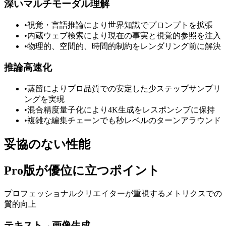
深いマルチモーダル理解
•
視覚・言語推論により世界知識でプロンプトを拡張
•
内蔵ウェブ検索により現在の事実と視覚的参照を注入
•
物理的、空間的、時間的制約をレンダリング前に解決
推論高速化
•
蒸留によりプロ品質での安定した少ステップサンプリ
ングを実現
•
混合精度量子化により4K生成をレスポンシブに保持
•
複雑な編集チェーンでも秒レベルのターンアラウンド
妥協のない性能
Pro版が優位に立つポイント
プロフェッショナルクリエイターが重視するメトリクスでの
質的向上
テキスト→画像生成