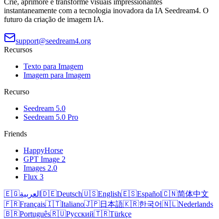
Crie, aprimore e transforme visuais impressionantes
instantaneamente com a tecnologia inovadora da IA Seedream4. O
futuro da criação de imagem IA.
support@seedream4.org
Recursos
Texto para Imagem
Imagem para Imagem
Recurso
Seedream 5.0
Seedream 5.0 Pro
Friends
HappyHorse
GPT Image 2
Images 2.0
Flux 3
🇪🇬
العربية
🇩🇪
Deutsch
🇺🇸
English
🇪🇸
Español
🇨🇳
简体中文
🇫🇷
Français
🇮🇹
Italiano
🇯🇵
日本語
🇰🇷
한국어
🇳🇱
Nederlands
🇧🇷
Português
🇷🇺
Русский
🇹🇷
Türkçe