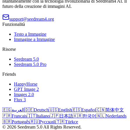
istantaneamente con la tecnologia rivoluzionaria di Seedream4 AI. Il
futuro della creazione di immagini AI.
support@seedream4.org
Funzionalità
Testo a Immagine
Immagine a Immagine
Risorse
Seedream 5.0
Seedream 5.0 Pro
Friends
HappyHorse
GPT Image 2
Images 2.0
Flux 3
🇪🇬
العربية
🇩🇪
Deutsch
🇺🇸
English
🇪🇸
Español
🇨🇳
简体中文
🇫🇷
Français
🇮🇹
Italiano
🇯🇵
日本語
🇰🇷
한국어
🇳🇱
Nederlands
🇧🇷
Português
🇷🇺
Русский
🇹🇷
Türkçe
©
2026
Seedream 5.0
All Rights Reserved.