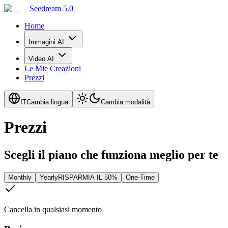
Seedream 5.0
Home
Immagini AI
Video AI
Le Mie Creazioni
Prezzi
IT
Cambia lingua
Cambia modalità
Prezzi
Scegli il piano che funziona meglio per te
Monthly
Yearly
RISPARMIA IL 50%
One-Time
Cancella in qualsiasi momento