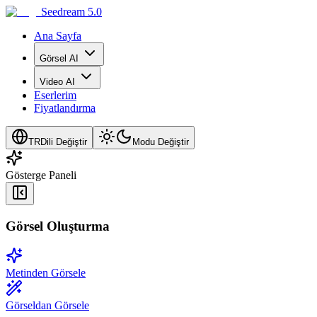
Seedream 5.0
Ana Sayfa
Görsel AI
Video AI
Eserlerim
Fiyatlandırma
TR
Dili Değiştir
Modu Değiştir
Gösterge Paneli
Görsel Oluşturma
Metinden Görsele
Görseldan Görsele