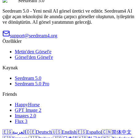
Seedream 5.0
Seedream 5.0 - Yeni nesil AI görsel üretici ve editör. Seedream4 AI
çığır açan teknolojisi ile anında çarpıcı görseller oluşturun, iyileştirin
ve dönüştürün. AI görsel yaratımının geleceği.
support@seedream4.org
Özellikler
Metin'den Görsel'e
Görsel'den Görsel'e
Kaynak
Seedream 5.0
Seedream 5.0 Pro
Friends
HappyHorse
GPT Image 2
Images 2.0
Flux 3
🇪🇬
العربية
🇩🇪
Deutsch
🇺🇸
English
🇪🇸
Español
🇨🇳
简体中文